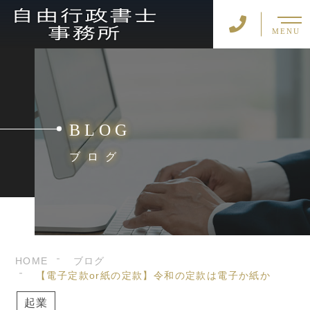
MENU
BLOG
ブログ
HOME
ブログ
【電子定款or紙の定款】令和の定款は電子か紙か
起業