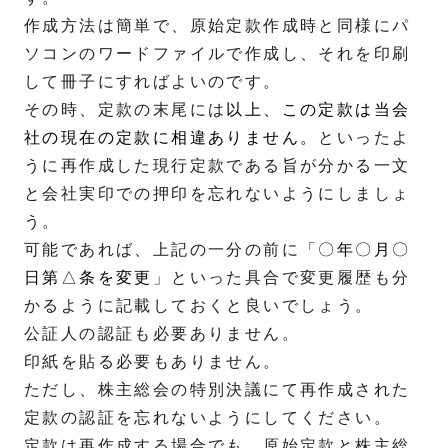
作成方法は簡単で、原始定款作成時と同様にパ
ソコンのワードファイルで作成し、それを印刷
して冊子にすればよいのです。
その時、定款の末尾には
以上、この定款は当会
社の現在の定款に相違ありません。
といったよ
うに再作成した現行定款である旨が分かる一文
と会社実印での押印を忘れないようにしましょ
う。
可能であれば、上記の一分の前に「
〇年〇月〇
日第△条を変更
」といった具合で変更履歴も分
かるように記載しておくと良いでしょう。
公証人の認証も必要ありません。
印紙を貼る必要もありません。
ただし、株主総会の特別決議にて再作成された
定款の認証を忘れないようにしてください。
定款は再作成する場合でも、原始定款と株主総